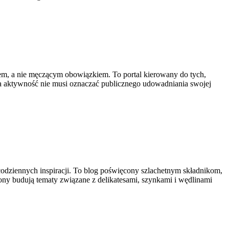
ciem, a nie męczącym obowiązkiem. To portal kierowany do tych,
r, a aktywność nie musi oznaczać publicznego udowadniania swojej
 codziennych inspiracji. To blog poświęcony szlachetnym składnikom,
ony budują tematy związane z delikatesami, szynkami i wędlinami