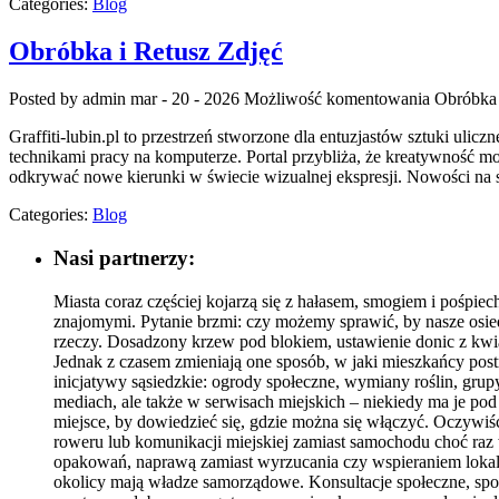
Categories:
Blog
Obróbka i Retusz Zdjęć
Posted by admin
mar - 20 - 2026
Możliwość komentowania
Obróbka 
Graffiti-lubin.pl to przestrzeń stworzone dla entuzjastów sztuki ulicz
technikami pracy na komputerze. Portal przybliża, że kreatywność moż
odkrywać nowe kierunki w świecie wizualnej ekspresji. Nowości na s
Categories:
Blog
Nasi partnerzy:
Miasta coraz częściej kojarzą się z hałasem, smogiem i pośpi
znajomymi. Pytanie brzmi: czy możemy sprawić, by nasze osied
rzeczy. Dosadzony krzew pod blokiem, ustawienie donic z kwia
Jednak z czasem zmieniają one sposób, w jaki mieszkańcy postr
inicjatywy sąsiedzkie: ogrody społeczne, wymiany roślin, gru
mediach, ale także w serwisach miejskich – niekiedy ma je po
miejsce, by dowiedzieć się, gdzie można się włączyć. Oczywiśc
roweru lub komunikacji miejskiej zamiast samochodu choć raz
opakowań, naprawą zamiast wyrzucania czy wspieraniem lokaln
okolicy mają władze samorządowe. Konsultacje społeczne, sp