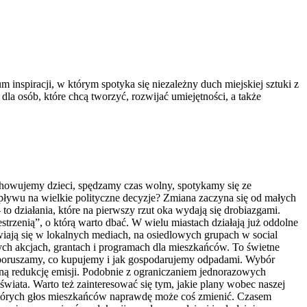
um inspiracji, w którym spotyka się niezależny duch miejskiej sztuki z
dla osób, które chcą tworzyć, rozwijać umiejętności, a także
ychowujemy dzieci, spędzamy czas wolny, spotykamy się ze
wpływu na wielkie polityczne decyzje? Zmiana zaczyna się od małych
o działania, które na pierwszy rzut oka wydają się drobiazgami.
strzenią”, o którą warto dbać. W wielu miastach działają już oddolne
wiają się w lokalnych mediach, na osiedlowych grupach w social
ych akcjach, grantach i programach dla mieszkańców. To świetne
się poruszamy, co kupujemy i jak gospodarujemy odpadami. Wybór
ną redukcję emisji. Podobnie z ograniczaniem jednorazowych
ata. Warto też zainteresować się tym, jakie plany wobec naszej
 których głos mieszkańców naprawdę może coś zmienić. Czasem