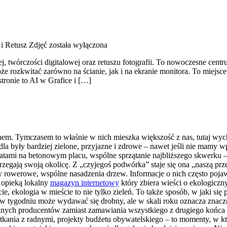
i Retusz Zdjęć
została wyłączona
nej, twórczości digitalowej oraz retuszu fotografii. To nowoczesne centr
e rozkwitać zarówno na ścianie, jak i na ekranie monitora. To miejsce 
tronie to AI w Grafice i […]
echem. Tymczasem to właśnie w nich mieszka większość z nas, tutaj w
la były bardziej zielone, przyjazne i zdrowe – nawet jeśli nie mamy 
tami na betonowym placu, wspólne sprzątanie najbliższego skwerku – t
zegają swoją okolicę. Z „czyjegoś podwórka” staje się ona „naszą prze
py rowerowe, wspólne nasadzenia drzew. Informacje o nich często poja
d opieką lokalny
magazyn internetowy
który zbiera wieści o ekologiczn
ie, ekologia w mieście to nie tylko zieleń. To także sposób, w jaki 
 w tygodniu może wydawać się drobny, ale w skali roku oznacza znacz
ych producentów zamiast zamawiania wszystkiego z drugiego końca świ
otkania z radnymi, projekty budżetu obywatelskiego – to momenty, w