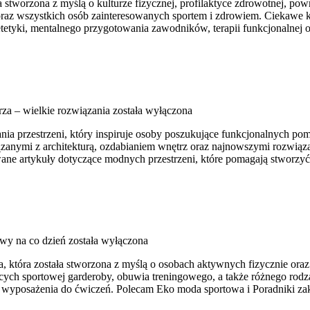
 stworzona z myślą o kulturze fizycznej, profilaktyce zdrowotnej, po
z wszystkich osób zainteresowanych sportem i zdrowiem. Ciekawe kateg
tetyki, mentalnego przygotowania zawodników, terapii funkcjonalnej o
za – wielkie rozwiązania
została wyłączona
nia przestrzeni, który inspiruje osoby poszukujące funkcjonalnych p
wiązanymi z architekturą, ozdabianiem wnętrz oraz najnowszymi rozwią
ane artykuły dotyczące modnych przestrzeni, które pomagają stworzyć 
owy na co dzień
została wyłączona
a, która została stworzona z myślą o osobach aktywnych fizycznie ora
ch sportowej garderoby, obuwia treningowego, a także różnego rodzaj
wyposażenia do ćwiczeń. Polecam Eko moda sportowa i Poradniki za