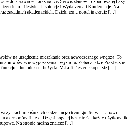
wrocie do sprawności oraz nauce. Serwis stanowi rozbudowaną bazę
orie to Lifestyle i Inspiracje i Wydarzenia i Konferencje. Na
raz zagadnień akademickich. Dzięki temu portal integruje […]
omysłów na urządzenie mieszkania oraz nowoczesnego wnętrza. To
zaniami w świecie wyposażenia i wystroju. Zobacz także Praktyczne
funkcjonalne miejsce do życia. M-Loft Design skupia się […]
z wszystkich miłośnikach codziennego treningu. Serwis stanowi
u akcesoriów fitness. Dzięki bogatej bazie treści każdy użytkownik
kupowe. Na stronie można znaleźć […]