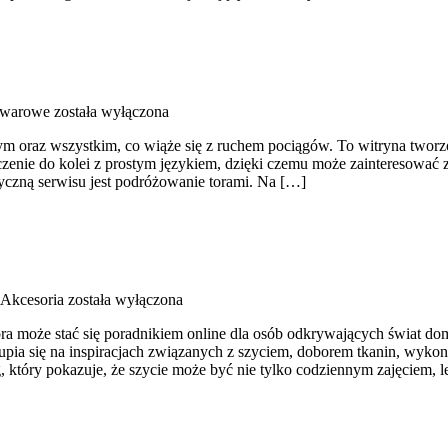
owarowe
została wyłączona
m oraz wszystkim, co wiąże się z ruchem pociągów. To witryna tworzony
czenie do kolei z prostym językiem, dzięki czemu może zainteresować
atyczną serwisu jest podróżowanie torami. Na […]
 Akcesoria
została wyłączona
óra może stać się poradnikiem online dla osób odkrywających świat do
pia się na inspiracjach związanych z szyciem, doborem tkanin, wyko
który pokazuje, że szycie może być nie tylko codziennym zajęciem, l