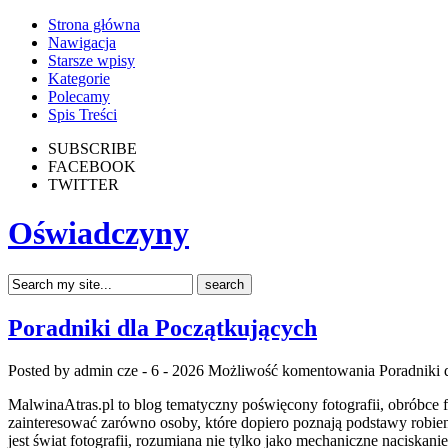
Strona główna
Nawigacja
Starsze wpisy
Kategorie
Polecamy
Spis Treści
SUBSCRIBE
FACEBOOK
TWITTER
Oświadczyny
Poradniki dla Początkujących
Posted by admin
cze - 6 - 2026
Możliwość komentowania
Poradniki 
MalwinaAtras.pl to blog tematyczny poświęcony fotografii, obróbce f
zainteresować zarówno osoby, które dopiero poznają podstawy robieni
jest świat fotografii, rozumiana nie tylko jako mechaniczne naciskan