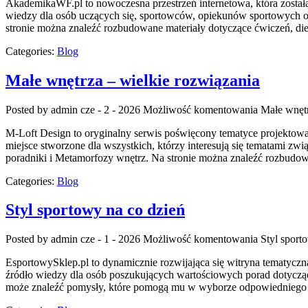
AkademikaWF.pl to nowoczesna przestrzeń internetowa, która została
wiedzy dla osób uczących się, sportowców, opiekunów sportowych ora
stronie można znaleźć rozbudowane materiały dotyczące ćwiczeń, die
Categories:
Blog
Małe wnętrza – wielkie rozwiązania
Posted by admin
cze - 2 - 2026
Możliwość komentowania
Małe wnętr
M-Loft Design to oryginalny serwis poświęcony tematyce projektowa
miejsce stworzone dla wszystkich, którzy interesują się tematami z
poradniki i Metamorfozy wnętrz. Na stronie można znaleźć rozbudow
Categories:
Blog
Styl sportowy na co dzień
Posted by admin
cze - 1 - 2026
Możliwość komentowania
Styl sport
EsportowySklep.pl to dynamicznie rozwijająca się witryna tematyczn
źródło wiedzy dla osób poszukujących wartościowych porad dotyczący
może znaleźć pomysły, które pomogą mu w wyborze odpowiedniego 