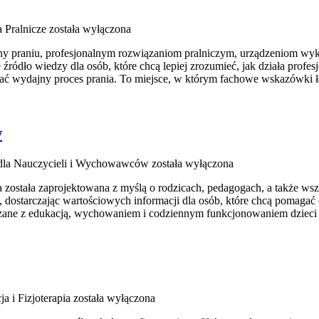
 Pralnicze
została wyłączona
cony praniu, profesjonalnym rozwiązaniom pralniczym, urządzeniom wy
dło wiedzy dla osób, które chcą lepiej zrozumieć, jak działa profesjo
ać wydajny proces prania. To miejsce, w którym fachowe wskazówki łąc
w
e dla Nauczycieli i Wychowawców
została wyłączona
ra została zaprojektowana z myślą o rodzicach, pedagogach, a także 
 dostarczając wartościowych informacji dla osób, które chcą pomagać 
iązane z edukacją, wychowaniem i codziennym funkcjonowaniem dzieci
ja i Fizjoterapia
została wyłączona