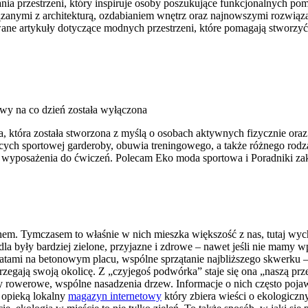
nia przestrzeni, który inspiruje osoby poszukujące funkcjonalnych p
wiązanymi z architekturą, ozdabianiem wnętrz oraz najnowszymi rozwią
ane artykuły dotyczące modnych przestrzeni, które pomagają stworzyć 
owy na co dzień
została wyłączona
a, która została stworzona z myślą o osobach aktywnych fizycznie ora
ch sportowej garderoby, obuwia treningowego, a także różnego rodzaj
wyposażenia do ćwiczeń. Polecam Eko moda sportowa i Poradniki za
echem. Tymczasem to właśnie w nich mieszka większość z nas, tutaj w
la były bardziej zielone, przyjazne i zdrowe – nawet jeśli nie mamy 
tami na betonowym placu, wspólne sprzątanie najbliższego skwerku – t
zegają swoją okolicę. Z „czyjegoś podwórka” staje się ona „naszą prze
py rowerowe, wspólne nasadzenia drzew. Informacje o nich często poja
d opieką lokalny
magazyn internetowy
który zbiera wieści o ekologiczn