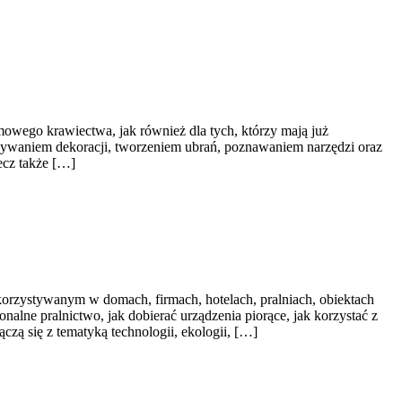
mowego krawiectwa, jak również dla tych, którzy mają już
nywaniem dekoracji, tworzeniem ubrań, poznawaniem narzędzi oraz
ecz także […]
korzystywanym w domach, firmach, hotelach, pralniach, obiektach
nalne pralnictwo, jak dobierać urządzenia piorące, jak korzystać z
zą się z tematyką technologii, ekologii, […]