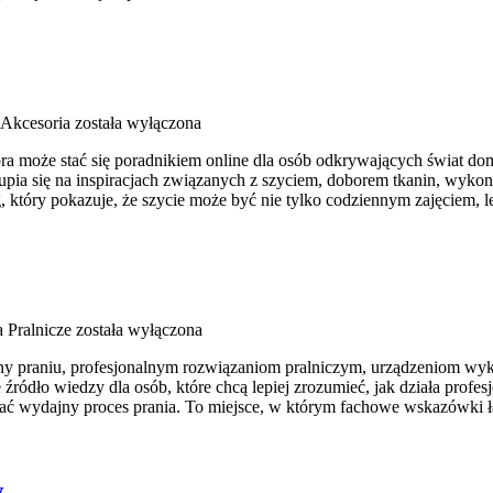
 Akcesoria
została wyłączona
óra może stać się poradnikiem online dla osób odkrywających świat do
pia się na inspiracjach związanych z szyciem, doborem tkanin, wyko
który pokazuje, że szycie może być nie tylko codziennym zajęciem, l
 Pralnicze
została wyłączona
cony praniu, profesjonalnym rozwiązaniom pralniczym, urządzeniom wy
dło wiedzy dla osób, które chcą lepiej zrozumieć, jak działa profesjo
ać wydajny proces prania. To miejsce, w którym fachowe wskazówki łąc
w