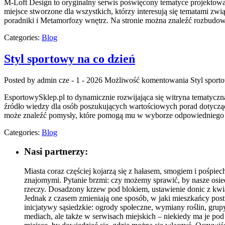
M-Loft Design to oryginalny serwis poświęcony tematyce projektowa
miejsce stworzone dla wszystkich, którzy interesują się tematami z
poradniki i Metamorfozy wnętrz. Na stronie można znaleźć rozbudow
Categories:
Blog
Styl sportowy na co dzień
Posted by admin
cze - 1 - 2026
Możliwość komentowania
Styl sport
EsportowySklep.pl to dynamicznie rozwijająca się witryna tematyczn
źródło wiedzy dla osób poszukujących wartościowych porad dotyczący
może znaleźć pomysły, które pomogą mu w wyborze odpowiedniego 
Categories:
Blog
Nasi partnerzy:
Miasta coraz częściej kojarzą się z hałasem, smogiem i pośpi
znajomymi. Pytanie brzmi: czy możemy sprawić, by nasze osied
rzeczy. Dosadzony krzew pod blokiem, ustawienie donic z kwia
Jednak z czasem zmieniają one sposób, w jaki mieszkańcy postr
inicjatywy sąsiedzkie: ogrody społeczne, wymiany roślin, gru
mediach, ale także w serwisach miejskich – niekiedy ma je po