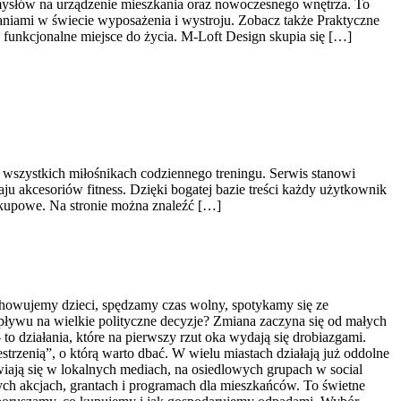
omysłów na urządzenie mieszkania oraz nowoczesnego wnętrza. To
zaniami w świecie wyposażenia i wystroju. Zobacz także Praktyczne
funkcjonalne miejsce do życia. M-Loft Design skupia się […]
z wszystkich miłośnikach codziennego treningu. Serwis stanowi
u akcesoriów fitness. Dzięki bogatej bazie treści każdy użytkownik
kupowe. Na stronie można znaleźć […]
ychowujemy dzieci, spędzamy czas wolny, spotykamy się ze
wpływu na wielkie polityczne decyzje? Zmiana zaczyna się od małych
o działania, które na pierwszy rzut oka wydają się drobiazgami.
strzenią”, o którą warto dbać. W wielu miastach działają już oddolne
wiają się w lokalnych mediach, na osiedlowych grupach w social
ych akcjach, grantach i programach dla mieszkańców. To świetne