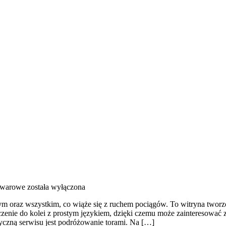
owarowe
została wyłączona
m oraz wszystkim, co wiąże się z ruchem pociągów. To witryna tworzony
czenie do kolei z prostym językiem, dzięki czemu może zainteresować
atyczną serwisu jest podróżowanie torami. Na […]