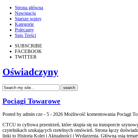
Strona główna
Nawigacja
Starsze wpisy
Kategorie
Polecamy
Spis Treści
SUBSCRIBE
FACEBOOK
TWITTER
Oświadczyny
Pociągi Towarowe
Posted by admin
cze - 5 - 2026
Możliwość komentowania
Pociągi T
CTCU to cyfrowa przestrzeń, które skupia się na transporcie szynowy
czytelnikach szukających rzetelnych omówień. Strona łączy doświad
linki to Historia Kolei i Aktualności i Wydarzenia. Główną osią tem