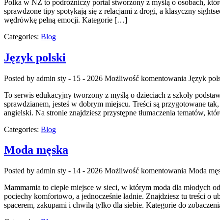
Polka w NZ to podróżniczy portal stworzony z myślą o osobach, które
sprawdzone tipy spotykają się z relacjami z drogi, a klasyczny sights
wędrówkę pełną emocji. Kategorie […]
Categories:
Blog
Język polski
Posted by admin
sty - 15 - 2026
Możliwość komentowania
Język pol
To serwis edukacyjny tworzony z myślą o dzieciach z szkoły podstawo
sprawdzianem, jesteś w dobrym miejscu. Treści są przygotowane tak, 
angielski. Na stronie znajdziesz przystępne tłumaczenia tematów, kt
Categories:
Blog
Moda męska
Posted by admin
sty - 14 - 2026
Możliwość komentowania
Moda mę
Mammamia to ciepłe miejsce w sieci, w którym moda dla młodych odk
pociechy komfortowo, a jednocześnie ładnie. Znajdziesz tu treści o ub
spacerem, zakupami i chwilą tylko dla siebie. Kategorie do zobaczeni