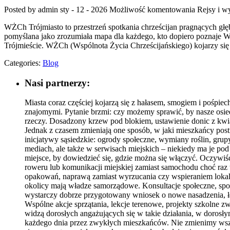
Posted by admin
sty - 12 - 2026
Możliwość komentowania
Rejsy i w
WŻCh Trójmiasto to przestrzeń spotkania chrześcijan pragnących głęb
pomyślana jako zrozumiała mapa dla każdego, kto dopiero poznaje WŻ
Trójmieście. WŻCh (Wspólnota Życia Chrześcijańskiego) kojarzy się
Categories:
Blog
Nasi partnerzy:
Miasta coraz częściej kojarzą się z hałasem, smogiem i pośpi
znajomymi. Pytanie brzmi: czy możemy sprawić, by nasze osied
rzeczy. Dosadzony krzew pod blokiem, ustawienie donic z kwia
Jednak z czasem zmieniają one sposób, w jaki mieszkańcy postr
inicjatywy sąsiedzkie: ogrody społeczne, wymiany roślin, gru
mediach, ale także w serwisach miejskich – niekiedy ma je po
miejsce, by dowiedzieć się, gdzie można się włączyć. Oczywiśc
roweru lub komunikacji miejskiej zamiast samochodu choć raz
opakowań, naprawą zamiast wyrzucania czy wspieraniem lokaln
okolicy mają władze samorządowe. Konsultacje społeczne, sp
wystarczy dobrze przygotowany wniosek o nowe nasadzenia, ław
Wspólne akcje sprzątania, lekcje terenowe, projekty szkolne zwi
widzą dorosłych angażujących się w takie działania, w dorosły
każdego dnia przez zwykłych mieszkańców. Nie zmienimy wszyst