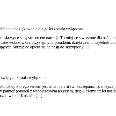
ślubne i podziękowania dla gości
została wyłączona
skrzypce stają się sercem narracji. To miejsce stworzone dla osób, kt
tyczne wskazówki z przystępnymi poradami, dzięki czemu czytelnik mo
ających Skrzypiec opiera się na pasji do skrzypiec […]
 świętych
została wyłączona
olickiej, którego sercem jest temat parafii św. Szczepana. To miejsce 
y pamięć pokoleń z współczesnym językiem, dzięki czemu treści trafia
iczna wiara i Kościół. […]