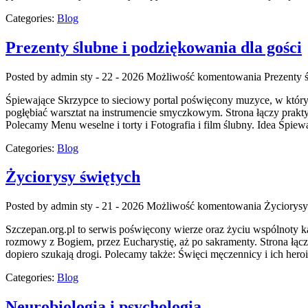
Categories:
Blog
Prezenty ślubne i podziękowania dla gości
Posted by admin
sty - 22 - 2026
Możliwość komentowania
Prezenty 
Śpiewające Skrzypce to sieciowy portal poświęcony muzyce, w którym 
pogłębiać warsztat na instrumencie smyczkowym. Strona łączy prak
Polecamy Menu weselne i torty i Fotografia i film ślubny. Idea Śpiew
Categories:
Blog
Życiorysy świętych
Posted by admin
sty - 21 - 2026
Możliwość komentowania
Życiorysy
Szczepan.org.pl to serwis poświęcony wierze oraz życiu wspólnoty kat
rozmowy z Bogiem, przez Eucharystię, aż po sakramenty. Strona łącz
dopiero szukają drogi. Polecamy także: Święci męczennicy i ich hero
Categories:
Blog
Neurobiologia i psychologia