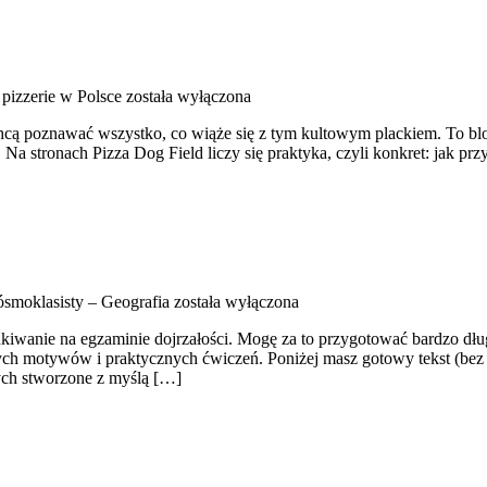
 pizzerie w Polsce
została wyłączona
chcą poznawać wszystko, co wiąże się z tym kultowym plackiem. To blo
a stronach Pizza Dog Field liczy się praktyka, czyli konkret: jak prz
smoklasisty – Geografia
została wyłączona
kiwanie na egzaminie dojrzałości. Mogę za to przygotować bardzo dług
ych motywów i praktycznych ćwiczeń. Poniżej masz gotowy tekst (bez
ych stworzone z myślą […]