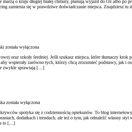
 marzą o kraju długiej białej chmury, planują wyjazd do Oz albo po p
eeing zamienia się w prawdziwe doświadczanie miejsca. Znajdziesz tu insp
ski
została wyłączona
wej oraz szkoły średniej. Jeśli szukasz miejsca, które tłumaczy krok
aby wspierały zarówno tych, którzy chcą zrozumieć podstawy, jak i os
óre zwykle sprawiają […]
ska
została wyłączona
rywców spotyka się z codziennością opiekunów. To blog internetowy tw
raniach, dodatkach i trendach, ale też o tym, jak odnaleźć własny styl
a to […]