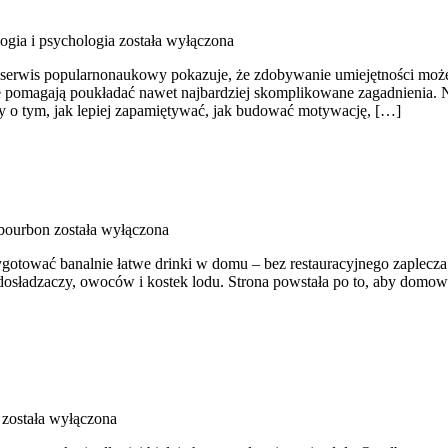
ogia i psychologia
została wyłączona
n serwis popularnonaukowy pokazuje, że zdobywanie umiejętności może 
re pomagają poukładać nawet najbardziej skomplikowane zagadnienia. Na
ały o tym, jak lepiej zapamiętywać, jak budować motywację, […]
 bourbon
została wyłączona
rzygotować banalnie łatwe drinki w domu – bez restauracyjnego zaplec
w, dosładzaczy, owoców i kostek lodu. Strona powstała po to, aby dom
została wyłączona