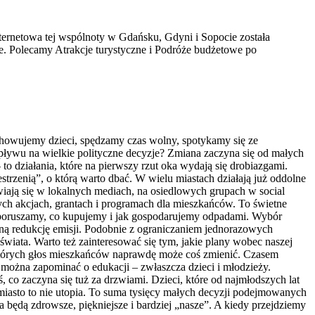
nternetowa tej wspólnoty w Gdańsku, Gdyni i Sopocie została
ie. Polecamy Atrakcje turystyczne i Podróże budżetowe po
ychowujemy dzieci, spędzamy czas wolny, spotykamy się ze
wpływu na wielkie polityczne decyzje? Zmiana zaczyna się od małych
o działania, które na pierwszy rzut oka wydają się drobiazgami.
strzenią”, o którą warto dbać. W wielu miastach działają już oddolne
wiają się w lokalnych mediach, na osiedlowych grupach w social
ych akcjach, grantach i programach dla mieszkańców. To świetne
się poruszamy, co kupujemy i jak gospodarujemy odpadami. Wybór
ną redukcję emisji. Podobnie z ograniczaniem jednorazowych
ata. Warto też zainteresować się tym, jakie plany wobec naszej
 których głos mieszkańców naprawdę może coś zmienić. Czasem
 można zapominać o edukacji – zwłaszcza dzieci i młodzieży.
ś, co zaczyna się tuż za drzwiami. Dzieci, które od najmłodszych lat
 miasto to nie utopia. To suma tysięcy małych decyzji podejmowanych
będą zdrowsze, piękniejsze i bardziej „nasze”. A kiedy przejdziemy