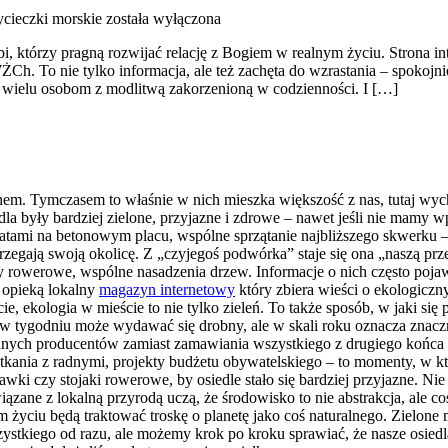
ycieczki morskie
została wyłączona
i, którzy pragną rozwijać relację z Bogiem w realnym życiu. Strona i
Ch. To nie tylko informacja, ale też zachęta do wzrastania – spokojn
 wielu osobom z modlitwą zakorzenioną w codzienności. I […]
echem. Tymczasem to właśnie w nich mieszka większość z nas, tutaj w
la były bardziej zielone, przyjazne i zdrowe – nawet jeśli nie mamy 
tami na betonowym placu, wspólne sprzątanie najbliższego skwerku – t
zegają swoją okolicę. Z „czyjegoś podwórka” staje się ona „naszą prze
py rowerowe, wspólne nasadzenia drzew. Informacje o nich często poja
d opieką lokalny
magazyn internetowy
który zbiera wieści o ekologiczn
ie, ekologia w mieście to nie tylko zieleń. To także sposób, w jaki 
 w tygodniu może wydawać się drobny, ale w skali roku oznacza znacz
ych producentów zamiast zamawiania wszystkiego z drugiego końca świ
otkania z radnymi, projekty budżetu obywatelskiego – to momenty, w
ki czy stojaki rowerowe, by osiedle stało się bardziej przyjazne. Nie
ązane z lokalną przyrodą uczą, że środowisko to nie abstrakcja, ale co
m życiu będą traktować troskę o planetę jako coś naturalnego. Zielone
kiego od razu, ale możemy krok po kroku sprawiać, że nasze osiedla 