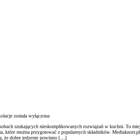
kolacje
została wyłączona
 osobach szukających nieskomplikowanych rozwiązań w kuchni. To miej
nia, które można przygotować z popularnych składników. Mediaknorr.pl
eą, że dobre jedzenie powinno […]